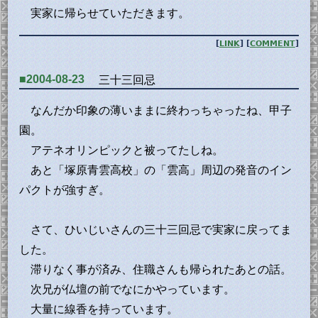
実家に帰らせていただきます。
[
LINK
] [
COMMENT
]
■2004-08-23
三十三回忌
なんだか印象の薄いままに終わっちゃったね、甲子
園。
アテネオリンピックと被ってたしね。
あと「塚原青雲高校」の「雲高」周辺の発音のイン
パクトが強すぎ。
さて、ひいじいさんの三十三回忌で実家に戻ってま
した。
滞りなく事が済み、住職さんも帰られたあとの話。
次兄が仏壇の前でなにかやっています。
大量に線香を持っています。