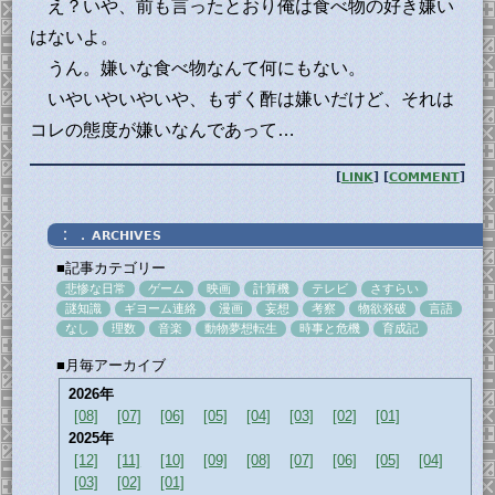
え？いや、前も言ったとおり俺は食べ物の好き嫌い
はないよ。
うん。嫌いな食べ物なんて何にもない。
いやいやいやいや、もずく酢は嫌いだけど、それは
コレの態度が嫌いなんであって…
[
LINK
] [
COMMENT
]
：．
ARCHIVES
■記事カテゴリー
悲惨な日常
ゲーム
映画
計算機
テレビ
さすらい
謎知識
ギヨーム連絡
漫画
妄想
考察
物欲発破
言語
なし
理数
音楽
動物夢想転生
時事と危機
育成記
■月毎アーカイブ
2026年
[08]
[07]
[06]
[05]
[04]
[03]
[02]
[01]
2025年
[12]
[11]
[10]
[09]
[08]
[07]
[06]
[05]
[04]
[03]
[02]
[01]