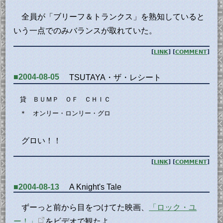
全員が「ブリーフ＆トランクス」を熟知していると
いう一点でのみバランスが取れていた。
[
LINK
] [
COMMENT
]
■2004-08-05
TSUTAYA・ザ・レシート
貸 ＢＵＭＰ ＯＦ ＣＨＩＣ
＊ オンリー・ロンリー・グロ
グロい！！
[
LINK
] [
COMMENT
]
■2004-08-13
A Knight's Tale
ずーっと前から目をつけてた映画、
「ロック・ユ
ー！」
をビデオで観たよ。