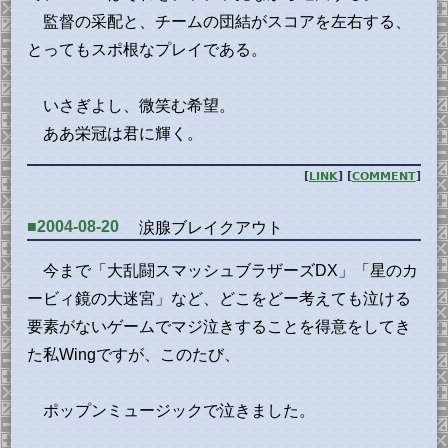
監督の采配と、チームの団結がスコアを左右する、
とってもスポ根なプレイである。
いさぎよし、微笑む希望。
ああ栄冠は君に輝く。
[
LINK
] [
COMMENT
]
■2004-08-20
涙腺ブレイクアウト
今まで「大乱闘スマッシュブラザーズDX」「星のカ
ービィ鏡の大迷宮」など、どこをどー考えても泣ける
要素がないゲームでマジ泣きすることを得意をしてき
た私Wingですが、このたび、
ポップンミュージックで泣きました。