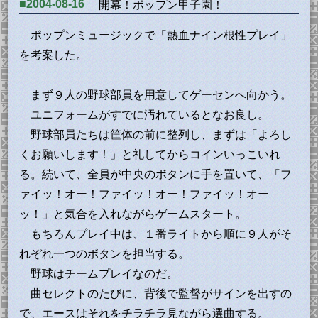
■2004-08-16
開幕！ポップン甲子園！
ポップンミュージックで「熱血ナイン根性プレイ」
を考案した。
まず９人の野球部員を用意してゲーセンへ向かう。
ユニフォームがすでに汚れているとなお良し。
野球部員たちは筐体の前に整列し、まずは「よろし
くお願いします！」と礼してからコインいっこいれ
る。続いて、全員が中央のボタンに手を置いて、「フ
ァイッ！オー！ファイッ！オー！ファイッ！オー
ッ！」と気合を入れながらゲームスタート。
もちろんプレイ中は、１番ライトから順に９人がそ
れぞれ一つのボタンを担当する。
野球はチームプレイなのだ。
曲セレクトのたびに、背後で監督がサインを出すの
で、エースはそれをチラチラ見ながら選曲する。