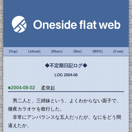
[Top]
[About]
[Diary]
[Doc]
[RPG]
[Com]
◆不定期日記ログ◆
LOG 2004-08
■2004-08-02
柔突起
男二人と、三姉妹という、よくわからない面子で、
徹夜カラオケを敢行した。
非常にアンバランスな五人だったが、なにをどう間
違えたか、