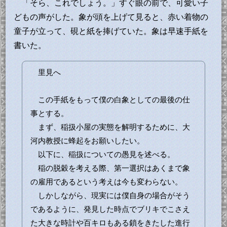
「そら、これでしょう。」すぐ眼の前で、可愛い子
どもの声がした。象が頭を上げて見ると、赤い着物の
童子が立って、硯と紙を捧げていた。象は早速手紙を
書いた。
里見へ
この手紙をもって僕の白象としての最後の仕
事とする。
まず、稲扱小屋の実態を解明するために、大
河内教授に蜂起をお願いしたい。
以下に、稲扱についての愚見を述べる。
稲の脱穀を考える際、第一選択はあくまで象
の雇用であるという考えは今も変わらない。
しかしながら、現実には僕自身の場合がそう
であるように、発見した時点でブリキでこさえ
た大きな時計や百キロもある鎖をきたした進行