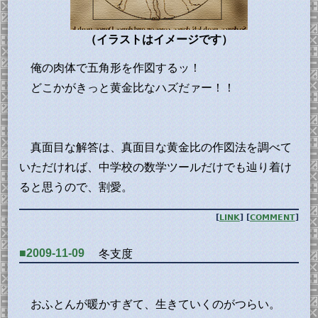
（イラストはイメージです）
俺の肉体で五角形を作図するッ！
どこかがきっと黄金比なハズだァー！！
真面目な解答は、真面目な黄金比の作図法を調べて
いただければ、中学校の数学ツールだけでも辿り着け
ると思うので、割愛。
[
LINK
] [
COMMENT
]
■2009-11-09
冬支度
おふとんが暖かすぎて、生きていくのがつらい。