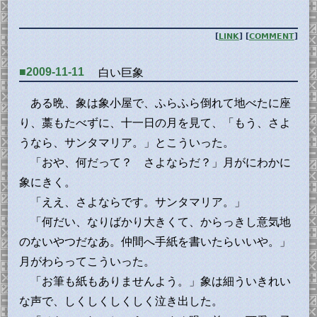
[
LINK
] [
COMMENT
]
■2009-11-11
白い巨象
ある晩、象は象小屋で、ふらふら倒れて地べたに座
り、藁もたべずに、十一日の月を見て、「もう、さよ
うなら、サンタマリア。」とこういった。
「おや、何だって？ さよならだ？」月がにわかに
象にきく。
「ええ、さよならです。サンタマリア。」
「何だい、なりばかり大きくて、からっきし意気地
のないやつだなあ。仲間へ手紙を書いたらいいや。」
月がわらってこういった。
「お筆も紙もありませんよう。」象は細ういきれい
な声で、しくしくしくしく泣き出した。