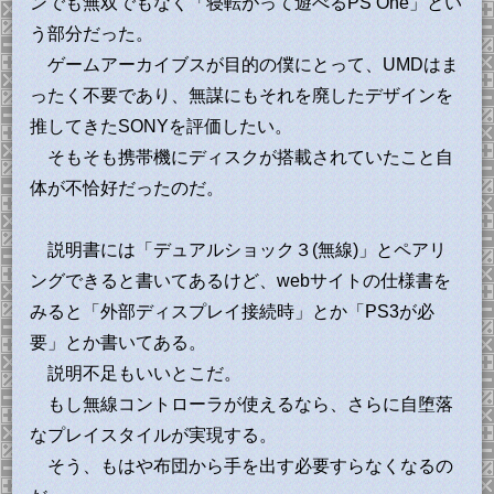
ンでも無双でもなく「寝転がって遊べるPS One」とい
う部分だった。
ゲームアーカイブスが目的の僕にとって、UMDはま
ったく不要であり、無謀にもそれを廃したデザインを
推してきたSONYを評価したい。
そもそも携帯機にディスクが搭載されていたこと自
体が不恰好だったのだ。
説明書には「デュアルショック３(無線)」とペアリ
ングできると書いてあるけど、webサイトの仕様書を
みると「外部ディスプレイ接続時」とか「PS3が必
要」とか書いてある。
説明不足もいいとこだ。
もし無線コントローラが使えるなら、さらに自堕落
なプレイスタイルが実現する。
そう、もはや布団から手を出す必要すらなくなるの