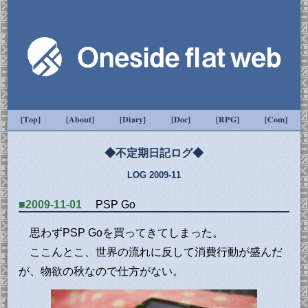
[Top]
[About]
[Diary]
[Doc]
[RPG]
[Com]
◆不定期日記ログ◆
LOG 2009-11
■2009-11-01
PSP Go
思わずPSP Goを買ってきてしまった。
ここんとこ、世界の流れに反して消費行動が盛んだ
が、物欲の秋なので仕方がない。