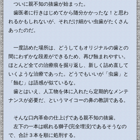
ついに親不知の抜歯が始まった。
歯医者に行きはじめてから随分かかったな！と思わ
れるかもしれないが、それだけ細かい虫歯がたくさん
あったのだ。
一度詰めた場所は、どうしてもオリジナルの歯との
間にわずかな段差ができるため、再び蝕まれやすい。
ほとんど全ての治療痕を掘り返し、新しく詰め直して
いくような治療であった。どうでもいいが「虫歯」と
「蝕む」は語感が似ているな。
歯とはいえ、人工物を体に入れたら定期的なメンテ
ナンスが必要だ、というマイコーの鼻の教訓である。
そんな口内革命の仕上げである親不知の抜歯。
左下の一本は眠れる獅子(完全埋没)であるそうなの
で、合計３本を順に処刑する。