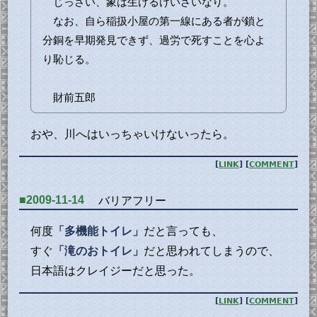
じっさい、象は生けるけいざいなり。
なお、自ら稲扱小屋の第一線にある者が鎖と
分銅を早期発見できず、過労で死すことを心よ
り恥じる。
財前五郎
おや、川へはいっちゃいけないったら。
[
LINK
] [
COMMENT
]
■2009-11-14
バリアフリー
何度
「多機能トイレ」
だと言っても、
すぐ
「滝のおトイレ」
だと思われてしまうので、
日本語はクレイジーだと思った。
[
LINK
] [
COMMENT
]