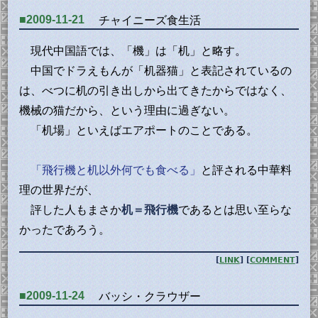
■2009-11-21
チャイニーズ食生活
現代中国語では、「機」は「机」と略す。
中国でドラえもんが「机器猫」と表記されているの
は、べつに机の引き出しから出てきたからではなく、
機械の猫だから、という理由に過ぎない。
「机場」といえばエアポートのことである。
「飛行機と机以外何でも食べる」
と評される中華料
理の世界だが、
評した人もまさか
机＝飛行機
であるとは思い至らな
かったであろう。
[
LINK
] [
COMMENT
]
■2009-11-24
バッシ・クラウザー