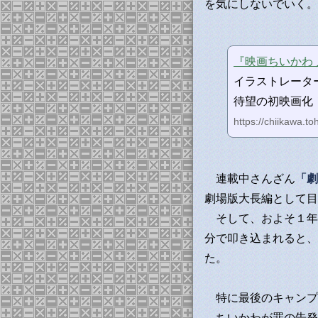
を気にしないでいく。
『映画ちいかわ
イラストレータ
待望の初映画化
https://chiikawa.to
連載中さんざん
「劇
劇場版大長編として目
そして、およそ１年
分で叩き込まれると、
た。
特に最後のキャンプ
ちいかわが罪の告発