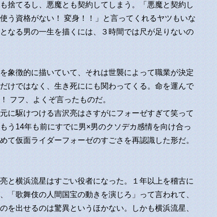
も捨てるし、悪魔とも契約してしまう。「悪魔と契約し
使う資格がない！ 変身！！」と言ってくれるヤツもいな
となる男の一生を描くには、３時間では尺が足りないの
を象徴的に描いていて、それは世襲によって職業が決定
だけではなく、生き死ににも関わってくる。命を運んで
！ フフ、よくぞ言ったものだ。
元に駆けつける吉沢亮はさすがにフォーゼすぎて笑って
もう14年も前にすでに男×男のクソデカ感情を向け合っ
めて仮面ライダーフォーゼのすごさを再認識した形だ。
亮と横浜流星はすごい役者になった。１年以上を稽古に
、「歌舞伎の人間国宝の動きを演じろ」って言われて、
のを出せるのは驚異というほかない。しかも横浜流星、