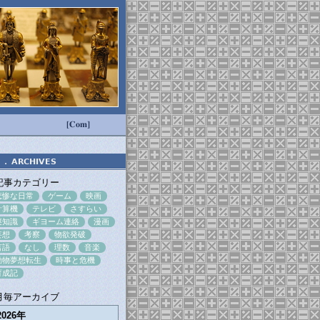
[Com]
．
ARCHIVES
記事カテゴリー
悲惨な日常
ゲーム
映画
計算機
テレビ
さすらい
謎知識
ギヨーム連絡
漫画
妄想
考察
物欲発破
言語
なし
理数
音楽
動物夢想転生
時事と危機
育成記
月毎アーカイブ
2026年