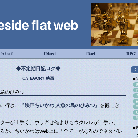
[About]
[Diary]
[Doc]
[RPG]
◆不定期日記ログ◆
：
CATEGORY 映画
■
島のひみつ
に行き、
『映画ちいかわ 人魚の島のひみつ』
を観てき
ターが上手く、ウサギは俺よりもウクレレが上手い。
■
が、ちいかわはweb上に「全て」があるのでネタバレ