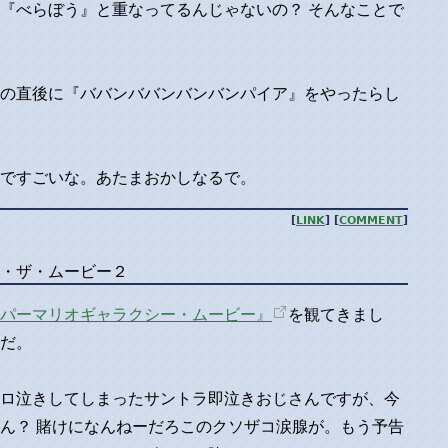
『べらぼう』と重なってるんじゃないの？ そんなことで
の直後に『ババンババンバンバンパイア』をやったらし
ですごいな。あたまおかしなるで。
[
LINK
] [
COMMENT
]
・ザ・ムービー２
パーマリオギャラクシー・ムービー』
を観てきまし
だ。
ロ泣きしてしまったサントラ即泣きおじさんですが、今
ん？ 賭けになんねーだろこのクソザコ涙腺が。もう予告