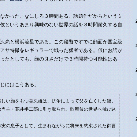
なかった。なにしろ３時間ある。話題作だからというミ
伎というあまり興味のない世界の話を３時間耐久する自
沢亮と横浜流星である。この段階ですでに顔面が国宝級
アサ特撮をレギュラーで戦った猛者である。仮にお話が
ったとしても、顔の良さだけで３時間持つ可能性はあ
じにはこうある。
しい顔をもつ喜久雄は、抗争によって父を亡くした後、
の当主・花井半二郎に引き取られ、歌舞伎の世界へ飛び込
実の息子として、生まれながらに将来を約束された御曹
。