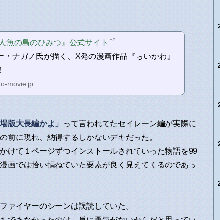
 人魚の島のひみつ』公式サイト
ー・ナガノ氏が描く、X発の漫画作品『ちいかわ』
！
ho-movie.jp
場版大長編かよ」
って言われてたセイレーン編が実際に
の前に現れ、納得するしかないデキだった。
かけて１ページずつインストールされていった物語を99
漫画では拾い損ねていた要素が良く見えてくるのであっ
ファイヤーのシーンは誤読していた。
をできなかったのは、単に勇気がないからだと思ってい