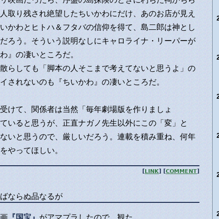
人取り残され絶望したちいかわにだけ、あのお店が見え
いかわとヒトハ＆フタバの信仰を得て、島二郎は神とし
だろう。そういう説明なしにキャロライナ・リーパーが
わ』の凄いところだ。
散らしても「脚本の人そこまで考えてないと思うよ」の
イされないのも『ちいかわ』の凄いところだ。
受けて、関係者は当然「毎年劇場版を作りましょ
ていると思うが、正直ナガノ先生以外にこの「変」と
ないと思うので、厳しいだろう。連載を積み重ね、何年
をやってほしい。
[
LINK
] [
COMMENT
]
ばならぬ品なるが
画
『国宝』
がアマプラしたので、観た。