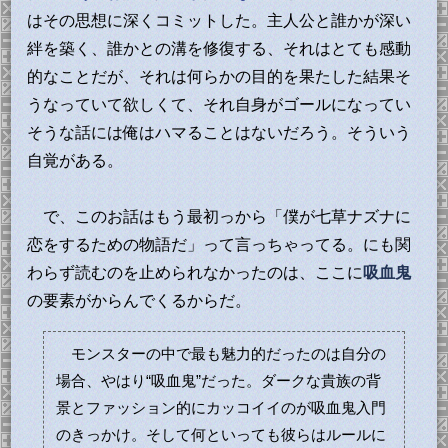
はその思想に深くコミットした。主人公と誰かが深い
絆を築く、誰かとの溝を修復する、それはとても感動
的なことだが、それは何らかの目的を果たした結果そ
うなっていて欲しくて、それ自身がゴールになってい
そうな話には俺はハマることはないだろう。そういう
自覚がある。
で、このお話はもう最初っから「僕が七草ナズナに
恋をするための物語だ」って言っちゃってる。にも関
わらず読むのを止められなかったのは、ここに
吸血鬼
の要素がからんでくるからだ。
モンスターの中で最も魅力的だったのは自分の
場合、やはり“吸血鬼”だった。ダークな貴族の背
景とファッション的にカッコイイのが吸血鬼入門
のきっかけ。そして何といっても彼らはルールに