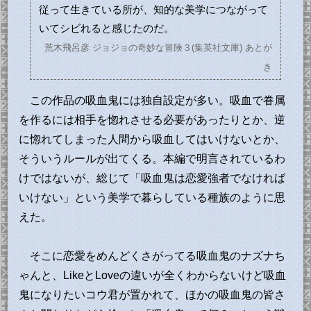
従って生きている所が、知的な美学につながって
いてシビれると感じたのだ。
荒木飛呂彦 ジョジョの奇妙な冒険３(集英社文庫) あとが
き
この作品の吸血鬼には独自設定が多い。吸血で眷属
を作るには相手を惚れさせる必要があったりとか、逆
に惚れてしまった人間から吸血してはいけないとか、
そういうルールが出てくる。本編で明言されているわ
けではないが、総じて「吸血鬼は恋愛強者でなければ
いけない」という美学で暮らしている種族のように思
えた。
そこに恋愛をめんどくさがってる吸血鬼のナズナち
ゃんと、LikeとLoveの違いが全くわからないけど吸血
鬼になりたいコウ君が置かれて、ほかの吸血鬼の皆さ