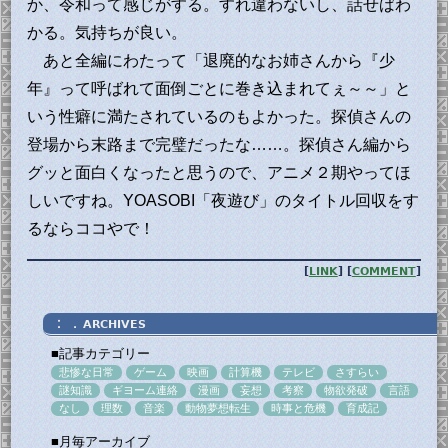
か、令和って感じがする。すれ違わないし、話せばわ
かる。気持ちが良い。
あと全編にわたって「退廃的なお姉さんから『少
年』って呼ばれて面倒ごとに巻き込まれてぇ～～」と
いう性癖に満たされているのもよかった。探偵さんの
登場から末路まで完璧だったな……。探偵さん編から
グッと面白くなったと思うので、アニメ２期やってほ
しいですね。YOASOBI「夜遊び」のタイトル回収をす
るならココやで！
[
LINK
] [
COMMENT
]
：．
ARCHIVES
■記事カテゴリー
悲惨な日常
ゲーム
映画
計算機
テレビ
さすらい
謎知識
ギヨーム連絡
漫画
妄想
考察
物欲発破
言語
なし
理数
音楽
動物夢想転生
時事と危機
育成記
■月毎アーカイブ