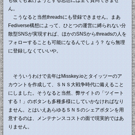
も彼でも繋げようとする思想には全く賛同できませ
misskeyとタイッツーで信頼できる一次情報を発
ん。
信するアカウントをいくつかフォローし、ウカツ
こうなると当然threadsにも登録できません。まあ
な拡散を行うアカウントのフォローを外すなどの
Fediverse構想によって、ひとつの運営に縛られない分
自衛措置を行ったが、長年それを繰り返してきた
散型SNSが実現すれば、ほかのSNSからthreadsの人を
twitterのタイムラインに及ぶものではない。現
フォローすることも可能になるんでしょう？ なら無理
状、日本のことなんか知ったこっちゃない金持ち
に登録しなくていいや。
の道楽に非常時の情報源を握られているという状
況を再確認した。
そういうわけで去年はMisskey.ioとタイッツーのア
カウントを作成して、ＳＮＳ大戦争時代に備えること
にしました。そうなると当然、弊サイトの「ツイート
する！」のボタンも多種多様にしていかなければなり
ません。とはいえあらゆるＳＮＳのシェアボタンを用
意するのは、メンテナンスコストの面で現実的ではあ
りません。