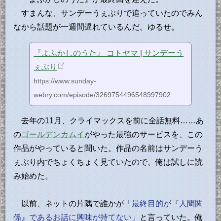
すまんな、サンデーうぇぶりで追っていたのでみん
なから話題が一週間遅れているんだ。ゆるせ。
『よふかしのうた』 コトヤマ | サンデーう
ぇぶり
https://www.sunday-
webry.com/episode/3269754496548997902
去年の11月、クライマックスを前に全話無料……あ
の
ゴールデンカムイ
がやった最強のサービスを、この
作品がやっていると聞いた。作品の名前はサンデーう
ぇぶり内でちょくちょく見ていたので、俺は試しに読
み始めた。
以前、ネットの片隅で誰かが
「最終目的が『人間関
係』であるお話に興味が持てない」
と言っていた。俺