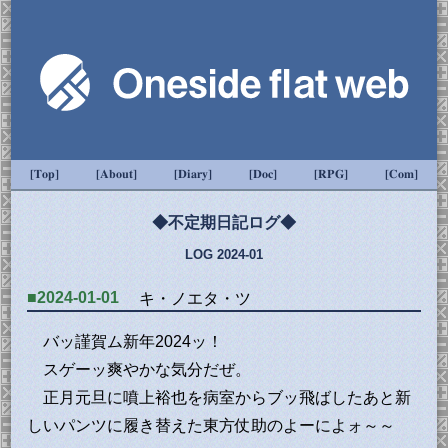
[Top]
[About]
[Diary]
[Doc]
[RPG]
[Com]
◆不定期日記ログ◆
LOG 2024-01
■2024-01-01
キ・ノエタ・ツ
バッ謹賀ム新年2024ッ！
スゲーッ爽やかな気分だぜ。
正月元旦に噴上裕也を病室からブッ飛ばしたあと新
しいパンツに履き替えた東方仗助のよーによォ～～