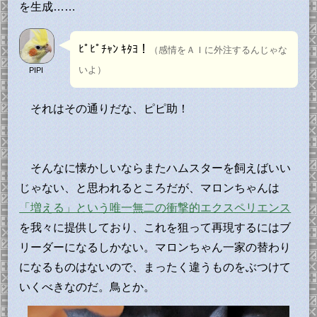
を生成……
ﾋﾟﾋﾟﾁｬﾝ ｷﾀﾖ！
（感情をＡＩに外注するんじゃな
いよ）
PIPI
それはその通りだな、ピピ助！
そんなに懐かしいならまたハムスターを飼えばいい
じゃない、と思われるところだが、マロンちゃんは
「増える」という唯一無二の衝撃的エクスペリエンス
を我々に提供しており、これを狙って再現するにはブ
リーダーになるしかない。マロンちゃん一家の替わり
になるものはないので、まったく違うものをぶつけて
いくべきなのだ。鳥とか。