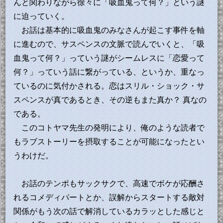
んと関わりながら徐々に「吸血鬼って何？」という謎
に迫っていく。
お話は基本的に吸血鬼のみなさんが起こす事件を軸
に進むので、サスペンスの文脈で読んでいくと、「吸
血鬼って何？」っていう謎がシームレスに「恋愛って
何？」っていう話に繋がっている、というか、重なっ
ているのに気付かされる。恋はスリル・ショック・サ
スペンスが真であるとき、その逆もまた真か？ 真なの
である。
このコトヤマ先生の発明により、俺のような読者で
もラブストーリーを摂取することが可能になったとい
うわけだ。
お話のテンポもサックサクで、高速でボケが応酬さ
れるコメディパートとか、誤解からスタートする敵対
関係がもう次の話で解消しているカラッとした感じと