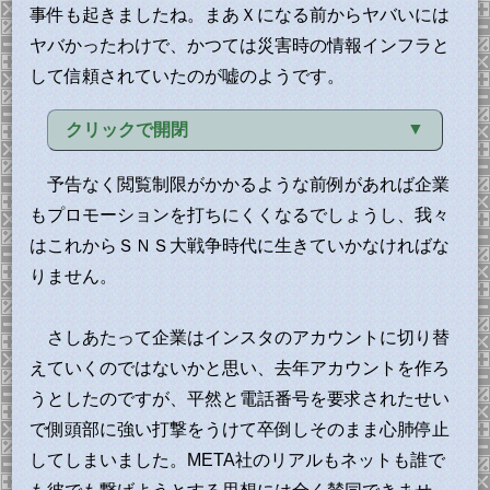
事件も起きましたね。まあＸになる前からヤバいには
ヤバかったわけで、かつては災害時の情報インフラと
して信頼されていたのが嘘のようです。
クリックで開閉
【一月一日夜追記】
予告なく閲覧制限がかかるような前例があれば企業
とか書いていたら、早くもその災害時の情報イ
もプロモーションを打ちにくくなるでしょうし、我々
ンフラが必要な事態になってしまった。長年かけ
はこれからＳＮＳ大戦争時代に生きていかなければな
てウカツ者を排除してきたＸのタイムラインはと
りません。
もかくとして、「トレンド」や「おすすめ」には
青バッジによる真偽不明の動画・画像・救助要請
さしあたって企業はインスタのアカウントに切り替
が飛び交っており、当事者になったときのことを
えていくのではないかと思い、去年アカウントを作ろ
考えると暗澹たる気持ちになる。そもそも重くて
うとしたのですが、平然と電話番号を要求されたせい
そのフェイクくせえ画像が読み込まれてねえんだ
で側頭部に強い打撃をうけて卒倒しそのまま心肺停止
よ！
してしまいました。META社のリアルもネットも誰で
南海トラフを控えた身として、さしあたり