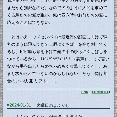
る理由の一つがここで、飼い主との適度な距離感が好
きだから猫派なのだ。なので犬のように人間を求めて
くる鳥たちの愛が重い。俺は四六時中お前たちの愛に
応えることはできない。
とはいえ、ウメセンパイは最近俺の顔面に向けて弾
丸のように飛んできて上唇にくちばしを突き刺してく
るし、ピピ助も頭を下げて俺の手のひらにくちばしを
つけているから「ﾅﾃﾞﾅﾃﾞｼﾃｱｹﾞﾙﾖ！（裏声）」って言い
ながら手を出したらめちゃめちゃ攻撃してくるし、あ
まり求められていないのかもしれない。そう、俺は都
合のいい枝 兼 リフト……。
[
LINK
] [
COMMENT
]
■2024-01-31
火曜日のよふかし
『よふかしのうた』が最終回を迎えた。