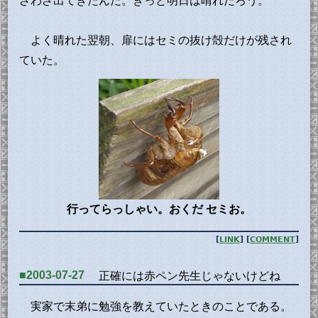
ざわざ出てきたんだ。きっと明日は晴れだろう。
よく晴れた翌朝、扉にはセミの抜け殻だけが残され
ていた。
行ってらっしゃい。おくだ セミお。
[
LINK
] [
COMMENT
]
■2003-07-27
正確には赤ペン先生じゃないけどね
実家で末弟に勉強を教えていたときのことである。