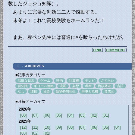
教したジョジョ知識）。
あまりに完璧な判断に二人で感動する。
末弟よ！これで高校受験もホームランだ！
まあ、赤ペン先生には普通に×を喰らったわけだが。
[
LINK
] [
COMMENT
]
：．
ARCHIVES
■記事カテゴリー
悲惨な日常
ゲーム
映画
計算機
テレビ
さすらい
謎知識
ギヨーム連絡
漫画
妄想
考察
物欲発破
言語
なし
理数
音楽
動物夢想転生
時事と危機
育成記
■月毎アーカイブ
2026年
[08]
[07]
[06]
[05]
[04]
[03]
[02]
[01]
2025年
[12]
[11]
[10]
[09]
[08]
[07]
[06]
[05]
[04]
[03]
[02]
[01]