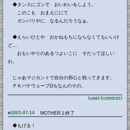
◆タンスにゴンで おいわいをしよう。
このこも おまえににて
ガンバリやに なるんだろうなぁ。
◆えらいひとや おかねもちにならなくてもいいけ
ど…
おもいやりのあるつよいこに そだってほしい
わ。
じゃあマジカントで自分の邪心と戦ってきます。
ＰＫパナウェーブΩもなんのその。
[
LINK
] [
COMMENT
]
■2003-07-14
MOTHER２終了
◆もげる！