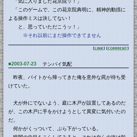
「気に入りました花京院ッ！」
「このゲームで、この花京院典明に、精神的動揺に
よる操作ミスは決してない！
と、思っていただこうッ！」
※それ以前にまだ操作できてません
[
LINK
] [
COMMENT
]
■2003-07-23
テンパイ気配
昨夜、バイトから帰ってきた俺を意外な罠が待ち受
けていた。
犬が外にでないよう、庭に木戸が設置してあるのだ
が、この木戸に手をかけようとして異変に気付いたの
だ。
何かがくっついて、ぶら下がっている。