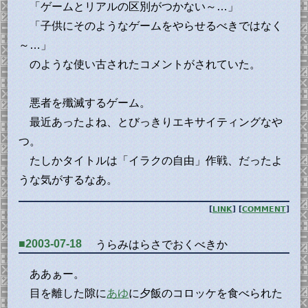
「ゲームとリアルの区別がつかない～…」
「子供にそのようなゲームをやらせるべきではなく
～…」
のような使い古されたコメントがされていた。
悪者を殲滅するゲーム。
最近あったよね、とびっきりエキサイティングなや
つ。
たしかタイトルは「イラクの自由」作戦、だったよ
うな気がするなあ。
[
LINK
] [
COMMENT
]
■2003-07-18
うらみはらさでおくべきか
ああぁー。
目を離した隙に
あゆ
に夕飯のコロッケを食べられた