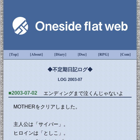
[Top]
[About]
[Diary]
[Doc]
[RPG]
[Com]
◆不定期日記ログ◆
LOG 2003-07
■2003-07-02
エンディングまで泣くんじゃないよ
MOTHERをクリアしました。
主人公は「サイバー」。
ヒロインは「としこ」。