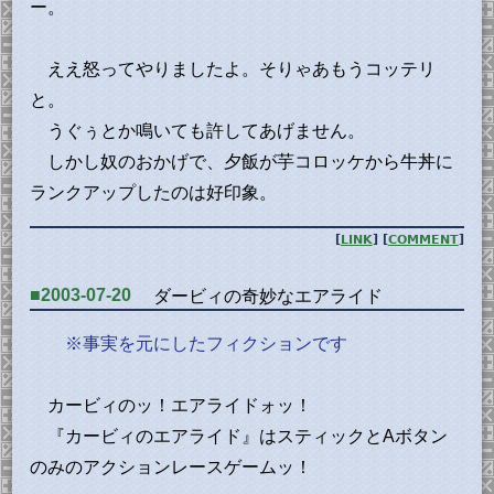
ー。
ええ怒ってやりましたよ。そりゃあもうコッテリ
と。
うぐぅとか鳴いても許してあげません。
しかし奴のおかげで、夕飯が芋コロッケから牛丼に
ランクアップしたのは好印象。
[
LINK
] [
COMMENT
]
■2003-07-20
ダービィの奇妙なエアライド
※事実を元にしたフィクションです
カービィのッ！エアライドォッ！
『カービィのエアライド』はスティックとAボタン
のみのアクションレースゲームッ！