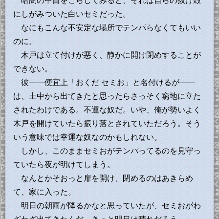
暗闇の中目をこらしてみると、それは自らの抜け殻
にしがみついた白いセミだった。
なにもこんな不安定な場所でテンパらなくてもいい
のに。
木戸は立て付けが悪く、静かに開け閉めすることが
できない。
彼――便宜上「おくだ セミお」と名付けるが――
は、土中から出てきたと思ったらさっそく窮地に立た
されたわけである。不運な奴だ。いや、俺が勢いよく
木戸を開けていたら振り落とされていただろう。そう
いう意味では幸運な奴なのかもしれない。
しかし、このままセミおがテンパってるのを見守っ
ていたら夜が明けてしまう。
なんとかそおっと扉を開け、閉めるのはあきらめ
て、家に入った。
明日の朝雨が降るかなと思っていたが、セミおがわ