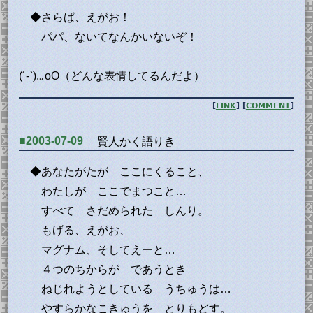
◆さらば、えがお！
パパ、ないてなんかいないぞ！
(´-`).｡oO（どんな表情してるんだよ）
[
LINK
] [
COMMENT
]
■2003-07-09
賢人かく語りき
◆あなたがたが ここにくること、
わたしが ここでまつこと…
すべて さだめられた しんり。
もげる、えがお、
マグナム、そしてえーと…
４つのちからが であうとき
ねじれようとしている うちゅうは…
やすらかなこきゅうを とりもどす。