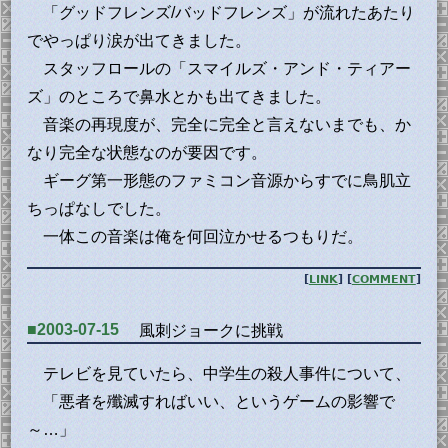
「グッドフレンズ/バッドフレンズ」が流れたあたり
でやっぱり涙が出てきました。
スタッフロールの「スマイルズ・アンド・ティアー
ズ」のところで鼻水とかも出てきました。
音楽の再現度が、完全に完全と言えないまでも、か
なり完全な状態なのが要因です。
ギーグ第一形態のファミコン音源からすでに鳥肌立
ちっぱなしでした。
一体この音楽は俺を何回泣かせるつもりだ。
[
LINK
] [
COMMENT
]
■2003-07-15
風刺ジョークに挑戦
テレビを見ていたら、中学生の殺人事件について、
「悪者を殲滅すればいい、というゲームの影響で
～…」