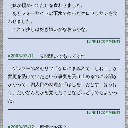
（妹が預かってた）を食わせました。
あとフォーサイドの下水で拾ったクロワッサンも食
わせました。
これで少しは好き嫌いがなおるかな。
[
LINK
] [
COMMENT
]
■2003-07-11
見間違いであってくれ
ゲップーの名セリフ「ゲロにまみれて しね！」が
変更を受けていたという事実を受け止めるのに時間が
かかって、四人目の友達が「ほしを おとす ほうほ
う」だかなんだかを覚えたことなど…どうでもよかっ
た。
[
LINK
] [
COMMENT
]
■2003-07-12
魔境のお茶会