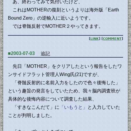
あ、終わってみて気付いたけど、
これはMOTHERの復刻というよりは海外版「Earth
Bound Zero」の逆輸入に近いようです。
では脊髄反射でMOTHER２やってきます。
[
LINK
] [
COMMENT
]
■2003-07-03
追記
先日「MOTHER」をクリアしたという報告をしたワ
ンサイドフラット管理人Wing氏(21)ですが、
「脊髄反射的に名前入力をしたので色々後悔した」
という趣旨の発言をしていたため、我々脳内調査班が
具体的な後悔内容について調査した結果、
「すきなこんだて」に
「いもうと」
と入力していた
ことが判明しました。