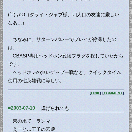
(´-`).｡oO（タライ・ジャブ様、四人目の友達に厳しい
なあ…）
ちなみに、サターンバレーでプレイが停滞したの
は、
GBASP専用ヘッドホン変換プラグを探していたから
です。
ヘッドホンの無いゲップー戦など、クイックタイム
使用の七英雄戦に等しい。
[
LINK
] [
COMMENT
]
■2003-07-10
虐げられても
東の果て ランマ
えーと…王子の宮殿