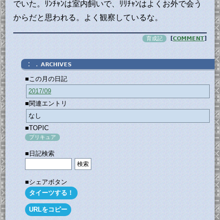
でいた。ﾘﾝﾁｬﾝは室内飼いで、ﾘﾘﾁｬﾝはよくお外で会う
からだと思われる。よく観察しているな。
育成記
[
COMMENT
]
：．
ARCHIVES
■この月の日記
2017/09
■関連エントリ
なし
■TOPIC
プリキュア
■日記検索
■シェアボタン
タイーツする！
URLをコピー