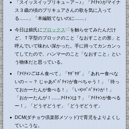
「スイッスイップリキュ～ア～♪」「ｱｲﾁｬﾝがマイナ
ス３歳の頃のプリキュアさんの歌を気に入って
る……」「本編観てないのに……」
今日は娘氏に
ブロックス
を触らせてみたんだけ
ど、Ｔ字型のブロックのこと「なおすことの形」と
呼んでいて味わい深かった。手に持ってカンカンっ
てしてたので、ハンマーのこと「なおすこと」とい
う物体だと思っている。
「ｱｲﾁｬﾝごはん食べて」「ﾔﾀﾞﾔﾀﾞ」「あれー食べな
いの～～？ じゃあﾊﾟﾊﾟﾁｬﾝが食べちゃう！」「待っ
ておかーたんが食べる！」「いやﾊﾟﾊﾟﾁｬﾝが！」
「おかーたんが！……ｱｲﾁｬﾝは？」「ｱｲﾁｬﾝが食べる
ー！」「どうぞどうぞ」「どうぞどうぞ」
DCM(ダチョウ倶楽部メソッド)で育児をよりよくし
ていこうな。