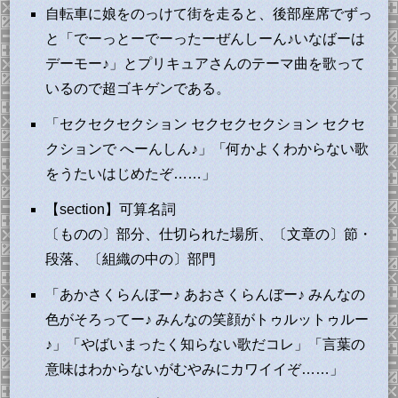
自転車に娘をのっけて街を走ると、後部座席でずっ
と「でーっとーでーったーぜんしーん♪いなばーは
デーモー♪」とプリキュアさんのテーマ曲を歌って
いるので超ゴキゲンである。
「セクセクセクション セクセクセクション セクセ
クションで へーんしん♪」「何かよくわからない歌
をうたいはじめたぞ……」
【section】可算名詞
〔ものの〕部分、仕切られた場所、〔文章の〕節・
段落、〔組織の中の〕部門
「あかさくらんぼー♪ あおさくらんぼー♪ みんなの
色がそろってー♪ みんなの笑顔がトゥルットゥルー
♪」「やばいまったく知らない歌だコレ」「言葉の
意味はわからないがむやみにカワイイぞ……」