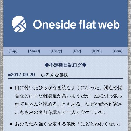
[Top]
[About]
[Diary]
[Doc]
[RPG]
[Com]
◆不定期日記ログ◆
■2017-09-29
いろんな娘氏
目に付いたひらがなを読むようになった。濁点や拗
音などはまだ難易度が高いようだが、絵に引っ張ら
れてちゃんと読めることもある。なぜか絵本作家さ
こももみの名前を読んで一人でウケていた。
おひるねを強く否定する娘氏「にどとねむくない」