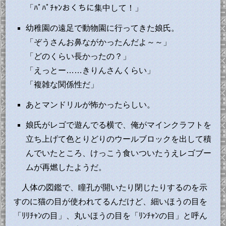
「ﾊﾟﾊﾟﾁｬﾝおくちに集中して！」
幼稚園の遠足で動物園に行ってきた娘氏。
「ぞうさんお鼻ながかったんだよ～～」
「どのくらい長かったの？」
「えっとー……きりんさんくらい」
「複雑な関係性だ」
あとマンドリルが怖かったらしい。
娘氏がレゴで遊んでる横で、俺がマインクラフトを
立ち上げて色とりどりのウールブロックを出して積
んでいたところ、けっこう食いついたうえレゴブー
ムが再燃したようだ。
人体の図鑑で、瞳孔が開いたり閉じたりするのを示
すのに猫の目が使われてるんだけど、細いほうの目を
「ﾘﾘﾁｬﾝの目」、丸いほうの目を「ﾘﾝﾁｬﾝの目」と呼ん