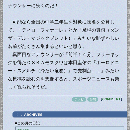
ナウンサーに続くのだ！
可能なら全国の中学二年生を対象に技名を公募し
て、「ティロ・フィナーレ」とか「魔弾の舞踏（ダン
ザ・デル・マジックブレット）」みたいな恥ずかしい
名前がたくさん集まるといいと思う。
真面目なアナウンサーが「前半１４分、フリーキッ
クを得たＣＳＫＡモスクワは本田圭佑の『ホーロドニ
ー・スメルチ（冷たい竜巻）』で先制点……」みたい
な原稿を読むのを想像すると、スポーツニュースも楽
しく観られそうだ。
テレビ
妄想
[
COMMENT
]
：．
ARCHIVES
■この月の日記