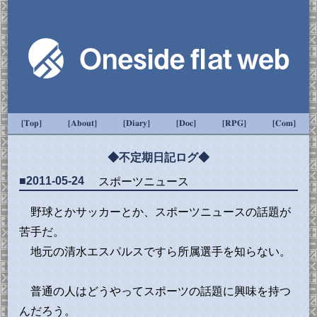
[Top]
[About]
[Diary]
[Doc]
[RPG]
[Com]
◆不定期日記ログ◆
■2011-05-24
スポーツニュース
野球とかサッカーとか、スポーツニュースの話題が
苦手だ。
地元の清水エスパルスですら所属選手を知らない。
普通の人はどうやってスポーツの話題に興味を持つ
んだろう。