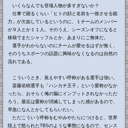
いくらなんでも登場人物が多すぎないか？
仕事で困るくらい「ヒトの顔と名前を一致させる能
力」が欠如しているというのに、１チームのメンバー
が９人とか１１人。そのうえ、シーズンオフになると
移籍でまたシャッフルとか、あまりにご無体だ。
選手がわからないのにチームが愛せるはずが無く、
そのうちスポーツの話題に興味がなくなるのは自然の
流れである。
こういうとき、覚えやすい呼称がある選手は強い。
斎藤佑樹選手も「ハンカチ王子」という愛称がなか
ったら、おそらく俺の脳にインプットされなかっただ
ろう。最近は愛称が消滅してしまった感があるので、
早急になんとかしてもらいたい。
ただこういう呼称をむやみやたらにつけると、世界
陸上で怒られたTBSのような事態になるので、センス