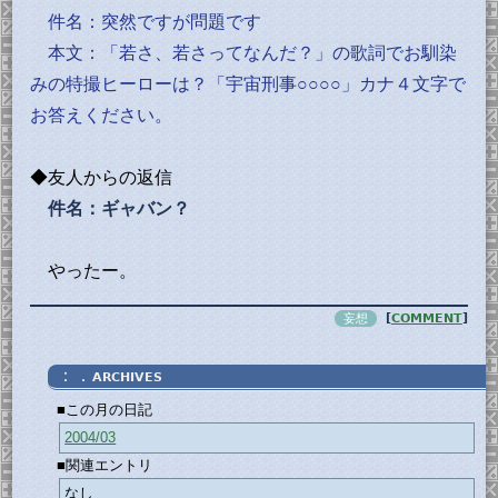
件名：突然ですが問題です
本文：「若さ、若さってなんだ？」の歌詞でお馴染
みの特撮ヒーローは？「宇宙刑事○○○○」カナ４文字で
お答えください。
◆友人からの返信
件名：ギャバン？
やったー。
妄想
[
COMMENT
]
：．
ARCHIVES
■この月の日記
2004/03
■関連エントリ
なし