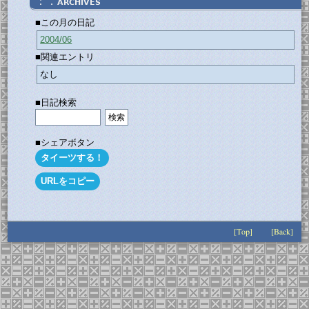
：．
ARCHIVES
■この月の日記
2004/06
■関連エントリ
なし
■日記検索
■シェアボタン
タイーツする！
URLをコピー
[Top]
[Back]