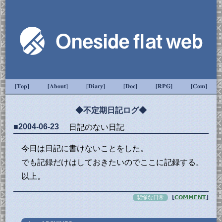
[Top]
[About]
[Diary]
[Doc]
[RPG]
[Com]
◆不定期日記ログ◆
■2004-06-23
日記のない日記
今日は日記に書けないことをした。
でも記録だけはしておきたいのでここに記録する。
以上。
悲惨な日常
[
COMMENT
]