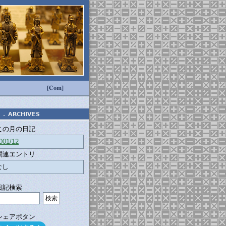
[Com]
．
ARCHIVES
この月の日記
001/12
関連エントリ
なし
日記検索
シェアボタン