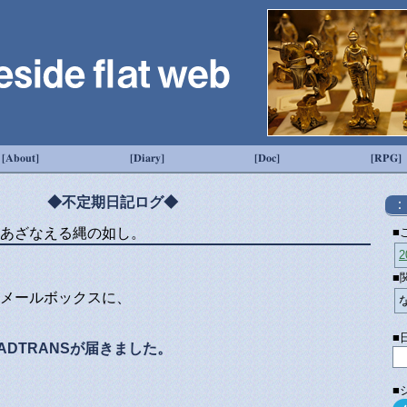
[About]
[Diary]
[Doc]
[RPG]
◆不定期日記ログ◆
：
あざなえる縄の如し。
■
2
■
メールボックスに、
■
ADTRANSが届きました。
■