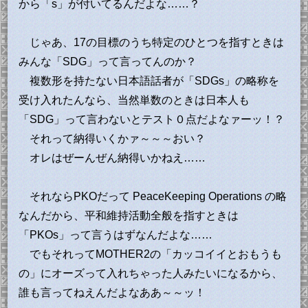
から「s」が付いてるんだよな……？
じゃあ、17の目標のうち特定のひとつを指すときは
みんな「SDG」って言ってんのか？
複数形を持たない日本語話者が「SDGs」の略称を
受け入れたんなら、当然単数のときは日本人も
「SDG」って言わないとテスト０点だよなァーッ！？
それって納得いくかァ～～～おい？
オレはぜーんぜん納得いかねえ……
それならPKOだって PeaceKeeping Operations の略
なんだから、平和維持活動全般を指すときは
「PKOs」って言うはずなんだよな……
でもそれってMOTHER2の「カッコイイとおもうも
の」にオーズって入れちゃった人みたいになるから、
誰も言ってねえんだよなああ～～ッ！