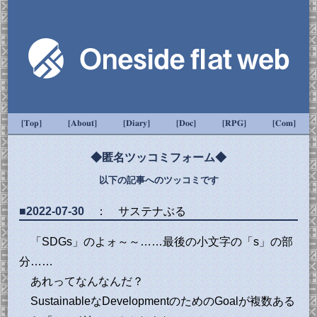
[Top]
[About]
[Diary]
[Doc]
[RPG]
[Com]
◆匿名ツッコミフォーム◆
以下の記事へのツッコミです
■2022-07-30
： サステナぶる
「SDGs」のよォ～～……最後の小文字の「s」の部
分……
あれってなんなんだ？
SustainableなDevelopmentのためのGoalが複数ある