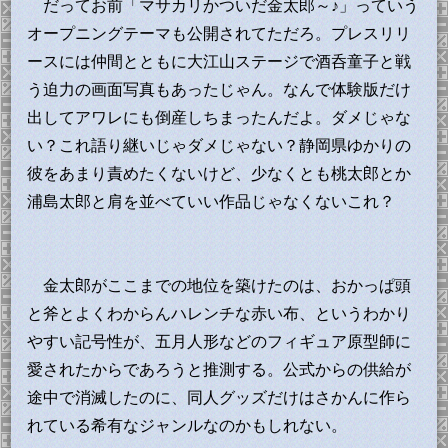
だってお前「マサカリかついだ金太郎～♪」っていう
オープニングテーマも公開されてただろ。プレスリリ
ースには仲間とともに大江山ステージで酒呑童子と戦
う迫力の画面写真もあったじゃん。なんで体験版だけ
出してアワレにも倒産しちまったんだよ。ダメじゃな
い？これ語り継いじゃダメじゃない？静岡県ゆかりの
彼をあまり責めたくないけど、少なくとも桃太郎とか
浦島太郎と肩を並べていい作品じゃなくないこれ？
金太郎がここまでの地位を築けたのは、おかっぱ頭
と斧とよくわからんハレンチな赤い布、というわかり
やすい記号性が、五月人形などのフィギュア原型師に
愛されたからであろうと推測する。公式からの供給が
途中で消滅したのに、同人グッズだけはさかんに作ら
れている希有なジャンルなのかもしれない。