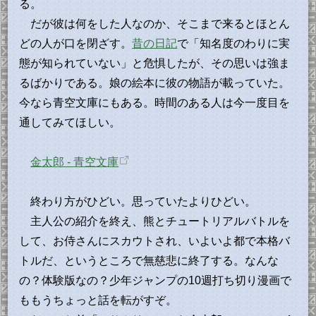
る。
だが彼は何をした人なのか、そこまで来るとほとん
どの人が口を閉ざす。
昔の日記
で「知名度のわりに実
態が知られていない」と危惧したが、その思いは強ま
るばかりである。娘の絵本に彼の物語が載っていた。
今なら青空文庫にもある。時間のある人は今一度目を
通してみてほしい。
金太郎 - 青空文庫
終わり方がひどい。思っていたよりひどい。
主人公の紹介を終え、熊とチュートリアルバトルを
して、お侍さんにスカウトされ、いよいよ都で本格バ
トルだ、というところで無慈悲に終了する。なんな
の？体験版なの？少年ジャンプの10週打ち切り漫画で
ももうちょっと話を転がすぞ。