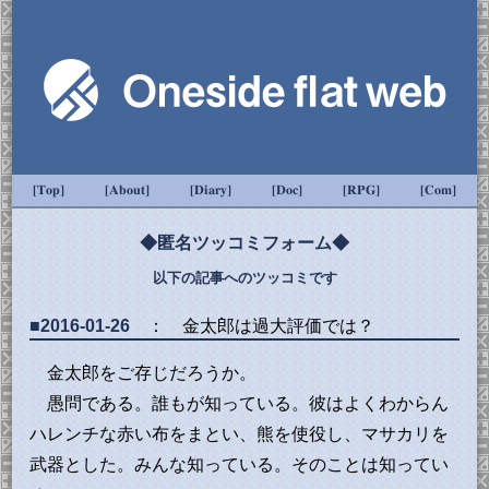
[Top]
[About]
[Diary]
[Doc]
[RPG]
[Com]
◆匿名ツッコミフォーム◆
以下の記事へのツッコミです
■2016-01-26
： 金太郎は過大評価では？
金太郎をご存じだろうか。
愚問である。誰もが知っている。彼はよくわからん
ハレンチな赤い布をまとい、熊を使役し、マサカリを
武器とした。みんな知っている。そのことは知ってい