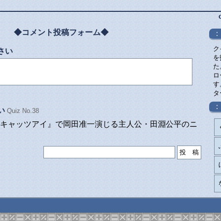
◆コメント投稿フォーム◆
：
ク
さい
を
た
ロ
す
タ
：
い
Quiz No.38
キャッツアイ』で岡田准一演じる主人公・田淵公平のニ