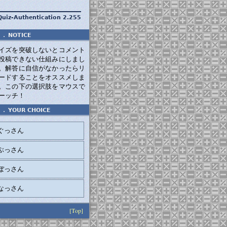
Quiz-Authentication 2.255
．
NOTICE
イズを突破しないとコメント
投稿できない仕組みにしまし
。解答に自信がなかったらリ
ードすることをオススメしま
。この下の選択肢をマウスで
ーッチ！
．
YOUR CHOICE
ぐっさん
ぶっさん
ぼっさん
なっさん
[Top]