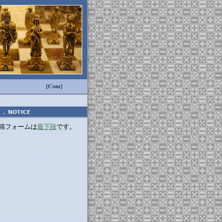
[Com]
．
NOTICE
稿フォームは
最下段
です。