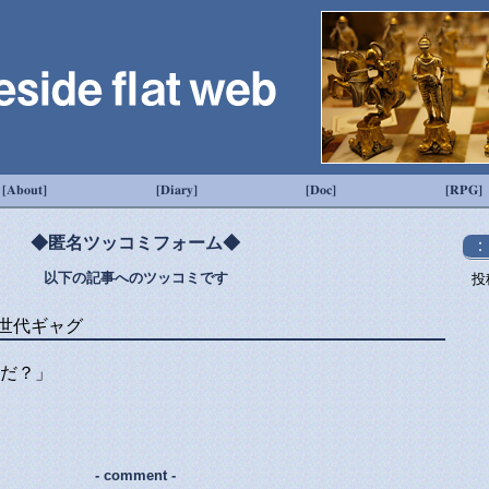
[About]
[Diary]
[Doc]
[RPG]
◆匿名ツッコミフォーム◆
：
以下の記事へのツッコミです
投
世代ギャグ
だ？」
- comment -