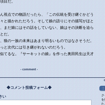
項目だ。
ん視点での物語だったら、「この伝統を受け継ぐかどう
々と描かれただろう。そして娘の語りにその描写がほと
、まだ娘にはその話をしていない、娘はその決断を迫ら
とだ。
、狼の一族の未来はあまり明るいものではなさそうだ。
っと次代には引き継がれないのだろう。
似てるな。『サーキットの娘』を作った奥田民生は天才
- comment -
◆コメント投稿フォーム◆
：
ク
さい
を
た