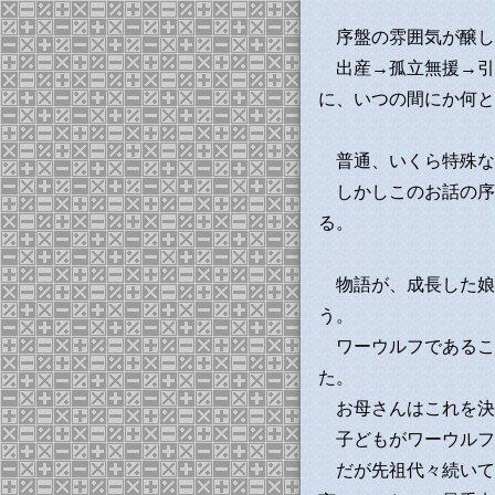
序盤の雰囲気が醸し
出産→孤立無援→引
に、いつの間にか何と
普通、いくら特殊な
しかしこのお話の序
る。
物語が、成長した娘
う。
ワーウルフであるこ
た。
お母さんはこれを決
子どもがワーウルフ
だが先祖代々続いて