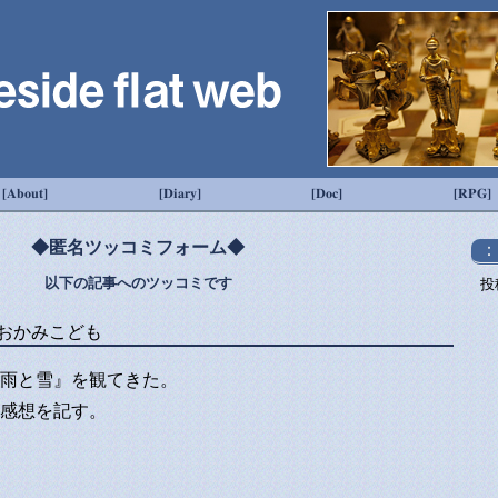
[About]
[Diary]
[Doc]
[RPG]
◆匿名ツッコミフォーム◆
：
以下の記事へのツッコミです
投
おかみこども
雨と雪』を観てきた。
感想を記す。