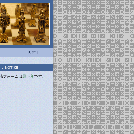
[Com]
．
NOTICE
稿フォームは
最下段
です。